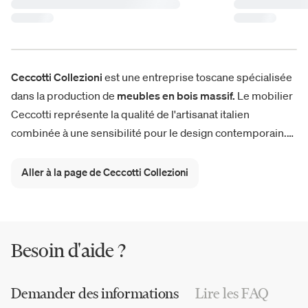
Ceccotti Collezioni
est une entreprise toscane spécialisée
dans la production de
meubles en bois massif.
Le mobilier
Ceccotti représente la qualité de l'artisanat italien
combinée à une sensibilité pour le design contemporain.
La recherche conceptuelle des nouvelles collections est
dirigée par le designer Roberto Lazzeroni. Du
canapé
Aller à la page de Ceccotti Collezioni
Icosofà
au petit fauteuil Ico, du lit Tomorrow Morning à la
table basse Petit Matin, les dernières nouveautés révèlent
la vocation de l'entreprise pour l'
artisanat de luxe
.
Besoin d'aide ?
Demander des informations
Lire les FAQ