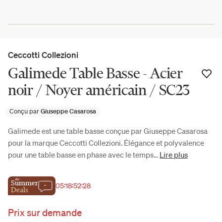
Ceccotti Collezioni
Galimede Table Basse - Acier
noir / Noyer américain / SC23
Conçu par
Giuseppe Casarosa
Galimede est une table basse conçue par Giuseppe Casarosa
pour la marque Ceccotti Collezioni. Élégance et polyvalence
pour une table basse en phase avec le temps...
Lire plus
the
Summer
05
:
18
:
52
:
28
Deals
Prix sur demande