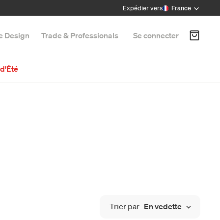
Expédier vers
France
e Design
Trade & Professionals
Se connecter
d'Été
Trier par
En vedette