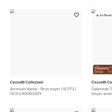
En Stock
the
Summer
Deals
Ceccotti Collezioni
Ceccotti Co
Scrinium Vanity - Brun noyer / SC173 /
Galimede Ta
NCS S 4005G20Y
Noyer amér