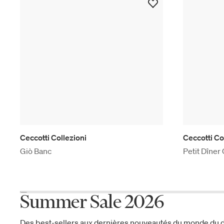
Ceccotti Collezioni
Ceccotti Co
Giò Banc
Petit Dîner
Summer Sale 2026
Des best-sellers aux dernières nouveautés du monde du d