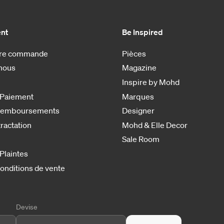
ent
Be Inspired
otre commande
Pièces
nous
Magazine
Inspire by Mohd
 Paiement
Marques
 remboursements
Designer
tractation
Mohd & Elle Decor
Sale Room
 Plaintes
onditions de vente
Devise