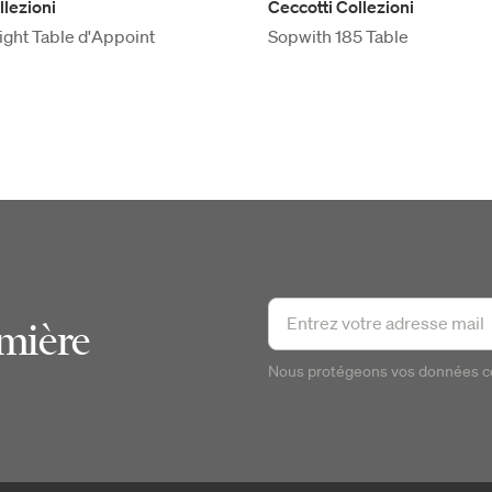
llezioni
Ceccotti Collezioni
ght Table d'Appoint
Sopwith 185 Table
emière
Nous protégeons vos données 