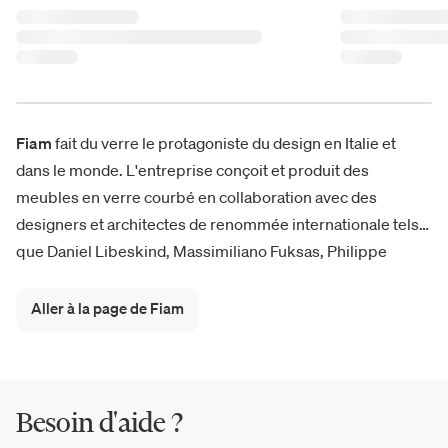
Fiam
fait du verre le protagoniste du design en Italie et
dans le monde. L'entreprise conçoit et produit des
meubles en verre courbé en collaboration avec des
designers et architectes de renommée internationale tels
que Daniel Libeskind, Massimiliano Fuksas, Philippe
Starck, Marcel Wanders et Cini Boeri. Des icônes
historiques comme le miroir Caadre ou le fauteuil Ghost,
Aller à la page de Fiam
complètement transparent et entièrement réalisé en verre,
aux nouveautés comme la table Hype et le miroir de sol
Kathleen.
Besoin d'aide ?