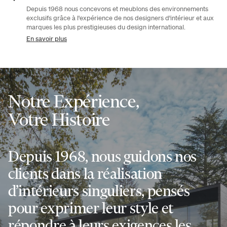
Depuis 1968 nous concevons et meublons des environnements
exclusifs grâce à l'expérience de nos designers d'intérieur et aux
marques les plus prestigieuses du design international.
En savoir plus
Notre Expérience,
Votre Histoire
Depuis 1968, nous guidons nos
clients dans la réalisation
d’intérieurs singuliers, pensés
pour exprimer leur style et
répondre à leurs exigences les