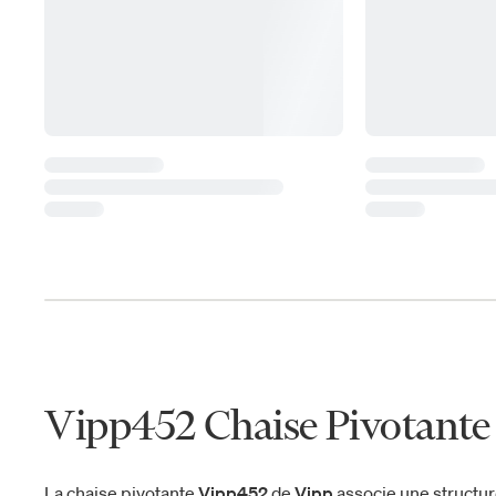
Vipp452 Chaise Pivotante 
La chaise pivotante
Vipp452
de
Vipp
associe une structur