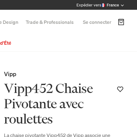
Expédier vers
France
e Design
Trade & Professionals
Se connecter
d'Été
Vipp
Vipp452 Chaise
Pivotante avec
roulettes
La chaise pivotante Vipp452 de Vipp associe une