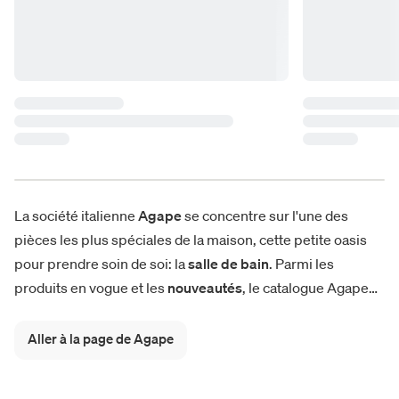
La société italienne
Agape
se concentre sur l'une des
pièces les plus spéciales de la maison, cette petite oasis
pour prendre soin de soi: la
salle de bain
. Parmi les
produits en vogue et les
nouveautés
, le catalogue Agape
propose des solutions complètes pour meubler au mieux
cet espace:
lavabos
, sanitaires,
robinetterie
, baignoires,
Aller à la page de Agape
douches
et receveurs de douche, miroirs, accessoires et
compléments réalisés à partir de matériaux de première