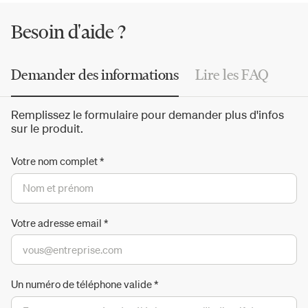
qualité. Les
baignoires In-Out
et
Normal
de Benedini
Associati figurent parmi les grands succès de la marque,
Besoin d'aide ?
avec leur design étonnamment élégant et raffiné.
Demander des informations
Lire les FAQ
Remplissez le formulaire pour demander plus d'infos
sur le produit.
Votre nom complet
*
Votre adresse email
*
Un numéro de téléphone valide
*