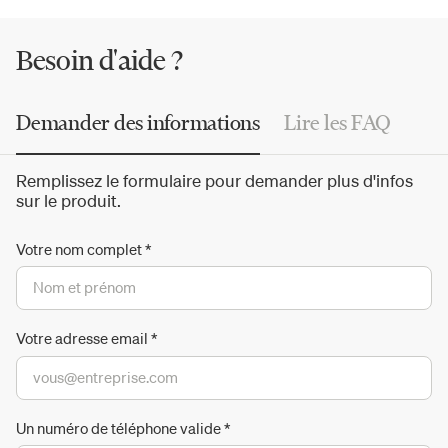
l'époque par Le Corbusier et devenue une icône du XXe
siècle.
Besoin d'aide ?
Demander des informations
Lire les FAQ
Remplissez le formulaire pour demander plus d'infos
sur le produit.
Votre nom complet
*
Votre adresse email
*
Un numéro de téléphone valide
*