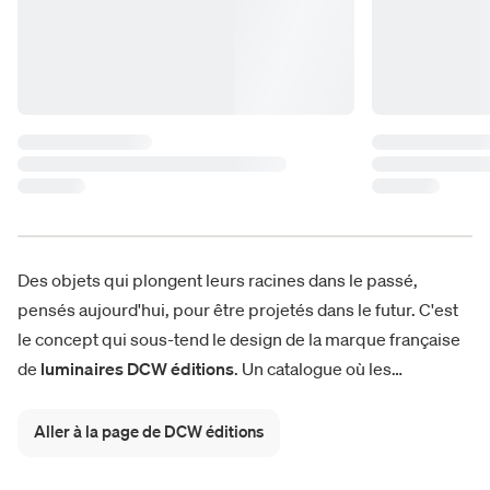
Des objets qui plongent leurs racines dans le passé,
pensés aujourd'hui, pour être projetés dans le futur. C'est
le concept qui sous-tend le design de la marque française
de
luminaires DCW éditions
. Un catalogue où les
nouveautés
vont de pair avec les modèles réussis tels que
les
lampes Mantis
et In The Tube, et avec des grands
Aller à la page de DCW éditions
classiques réédités dans des versions contemporaines
surprenantes, comme la célèbre
Lampe Gras
, encensée à