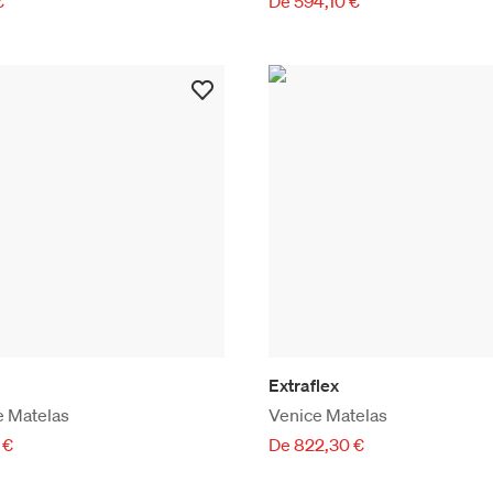
€
De 594,10 €
Extraflex
 Matelas
Venice Matelas
 €
De 822,30 €