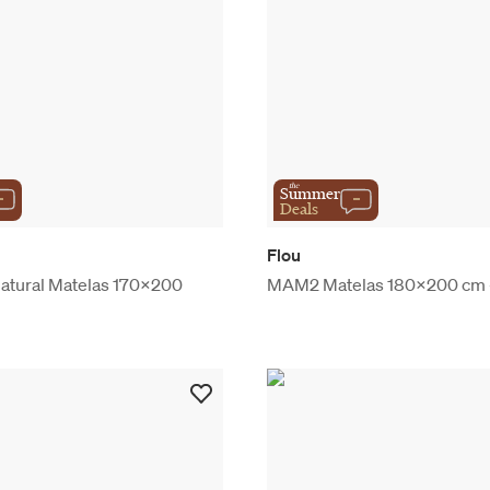
the
Summer
Deals
Flou
Natural Matelas 170x200
MAM2 Matelas 180x200 cm - 