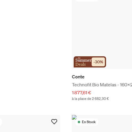
the
Summer
-
30
%
Deals
Conte
Technofit Bio Matelas - 160
1 877,61 €
à la place de 2 682,30 €
En Stock