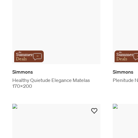
the
the
Summer
Summer
Deals
Deals
Simmons
Simmons
Healthy Quietude Elegance Matelas
Plenitude 
170x200