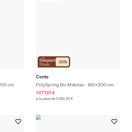
the
Summer
-
30
%
Deals
Conte
x200 cm
PolySpring Bio Matelas - 160x200 cm
1 877,61 €
à la place de 2 682,30 €