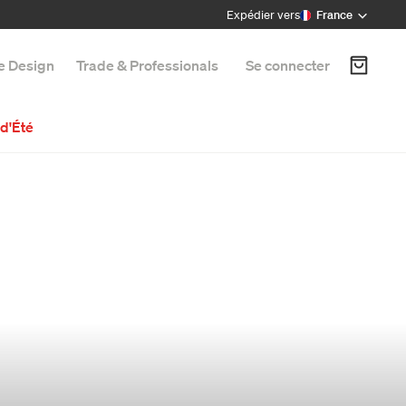
Expédier vers
France
e Design
Trade & Professionals
Se connecter
d'Été