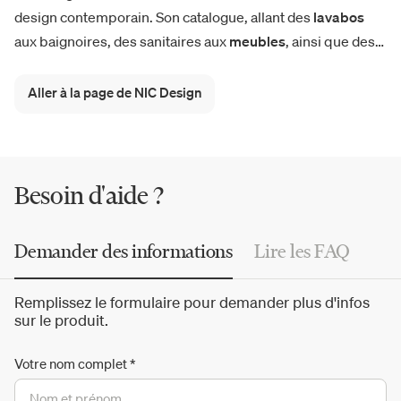
design contemporain. Son catalogue, allant des
lavabos
aux baignoires, des sanitaires aux
meubles
, ainsi que des
miroirs et accessoires, propose des
solutions design
épurées avec des
volumes purs
et des formes
Aller à la page de NIC Design
géométriques essentielles. Colorés, simples et
émotionnels, les meubles de salle de bain NIC Design
créent des environnements distinctifs, fonctionnels et
raffinés, s'intégrant naturellement dans le quotidien.
Besoin d'aide ?
Demander des informations
Lire les FAQ
Remplissez le formulaire pour demander plus d'infos
sur le produit.
Votre nom complet
*