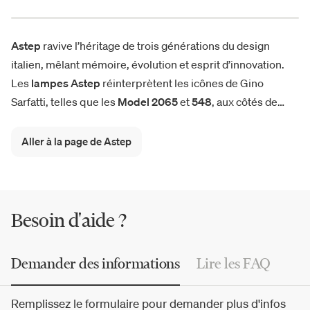
Astep
ravive l’héritage de trois générations du design
italien, mêlant mémoire, évolution et esprit d’innovation.
Les
lampes Astep
réinterprètent les icônes de Gino
Sarfatti, telles que les
Model 2065
et
548
, aux côtés de
créations emblématiques comme la
VV Cinquanta
de
Vittoriano Viganó ou la
Nox
d’Alfredo Häberli. Suspensions,
Aller à la page de Astep
lampadaires, appliques ou lampes de table : chaque pièce
diffuse lumière et harmonie, alliant élégance formelle,
technologie
avancée et sensibilité artisanale dans une
vision profondément contemporaine.
Besoin d'aide ?
Demander des informations
Lire les FAQ
Remplissez le formulaire pour demander plus d'infos