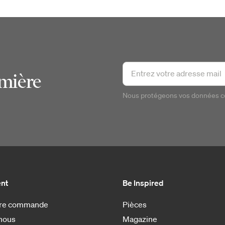
emière
Nous protégeons vos données 
ent
Be Inspired
otre commande
Pièces
nous
Magazine