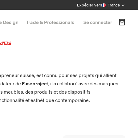
Expédier vers
France
e Design
Trade & Professionals
Se connecter
d'Été
epreneur suisse, est connu pour ses projets qui allient
ondateur de
Fuseproject
, il a collaboré avec des marques
s meubles, des produits et des dispositifs
onctionnalité et esthétique contemporaine.