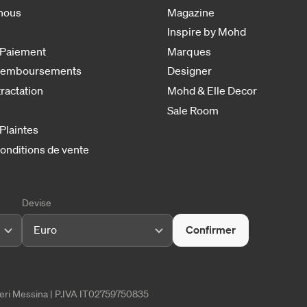
nous
Magazine
Inspire by Mohd
 Paiement
Marques
 remboursements
Designer
tractation
Mohd & Elle Decor
Sale Room
 Plaintes
onditions de vente
Devise
Euro
Confirmer
tieri Messina | P.IVA IT02759750835