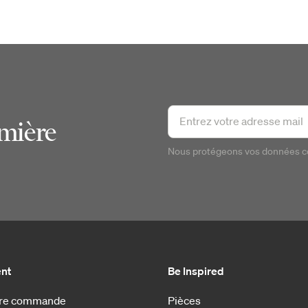
emière
Nous protégeons vos données 
ent
Be Inspired
otre commande
Pièces