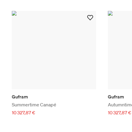
Gufram
Gufram
Summertime Canapé
Autumntim
10 327,87 €
10 327,87 €