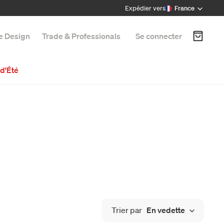
Expédier vers
France
e Design
Trade & Professionals
Se connecter
d'Été
Trier par
En vedette