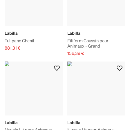
Labilla
Labilla
Tulipano Chenil
Filiform Coussin pour
Animaux - Grand
881,31 €
156,39 €
Labilla
Labilla
Nuvola Lit pour Animaux -
Nuvola Lit pour Animaux -