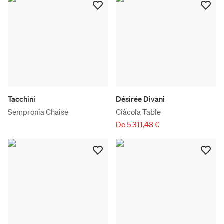
Tacchini
Désirée Divani
Sempronia Chaise
Ciàcola Table
De 5 311,48 €