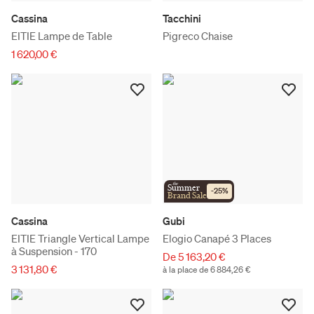
Cassina
Tacchini
EITIE Lampe de Table
Pigreco Chaise
1 620,00 €
the
Summer
-
25
%
Brand Sale
Cassina
Gubi
EITIE Triangle Vertical Lampe
Elogio Canapé 3 Places
à Suspension - 170
De 5 163,20 €
3 131,80 €
à la place de 6 884,26 €