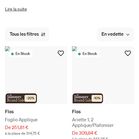
Lire la suite
Tous les filtres
En vedette
En Stock
En Stock
the
the
Summer
Summer
-
20
%
-
10
%
Brand Sale
Brand Sale
Flos
Flos
Foglio Applique
Ariette 1, 2
Applique/Plafonnier
De 251,81 €
De 309,84 €
à la place de 314,75 €
à la place de 344,26 €