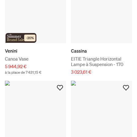
the
Summer
-
20
%
Brand Sale
Venini
Cassina
Canoa Vase
EITIE Triangle Horizontal
Lampe à Suspension - 170
5 944,92 €
3 023,61 €
à la place de 7 431,15 €