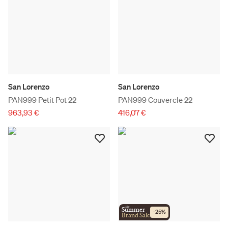
San Lorenzo
San Lorenzo
PAN999 Petit Pot 22
PAN999 Couvercle 22
963,93 €
416,07 €
the
Summer
-
25
%
Brand Sale