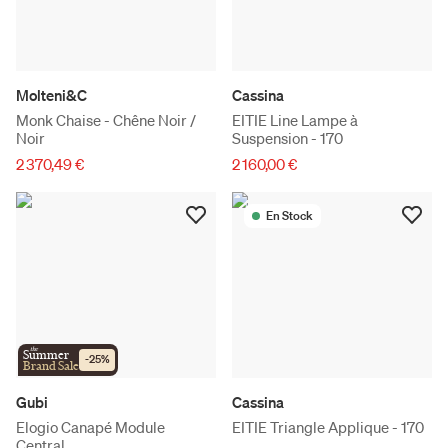
Molteni&C
Cassina
Monk Chaise - Chêne Noir /
EITIE Line Lampe à
Noir
Suspension - 170
2 370,49 €
2 160,00 €
En Stock
the
Summer
-
25
%
Brand Sale
Gubi
Cassina
Elogio Canapé Module
EITIE Triangle Applique - 170
Central