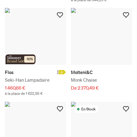
the
Summer
-
10
%
Brand Sale
Flos
Molteni&C
D
Seki-Han Lampadaire
Monk Chaise
1 460,66 €
De 2 370,49 €
à la place de 1 622,95 €
En Stock