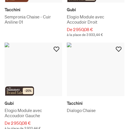
Tacchini
Gubi
Sempronia Chaise - Cuir
Elogio Module avec
Aniline 01
Accoudoir Droit
De 2 950,08 €
à la place de 3 933,44 €
the
Summer
-
25
%
Brand Sale
Gubi
Tacchini
Elogio Module avec
Dialogo Chaise
Accoudoir Gauche
De 2 950,08 €
à la place de 3 933,44 €