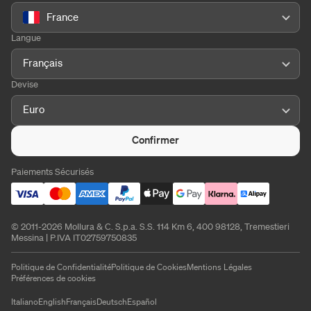
France
Langue
Français
Devise
Euro
Confirmer
Paiements Sécurisés
© 2011-2026 Mollura & C. S.p.a. S.S. 114 Km 6, 400 98128, Tremestieri
Messina | P.IVA IT02759750835
Politique de Confidentialité
Politique de Cookies
Mentions Légales
Préférences de cookies
Italiano
English
Français
Deutsch
Español