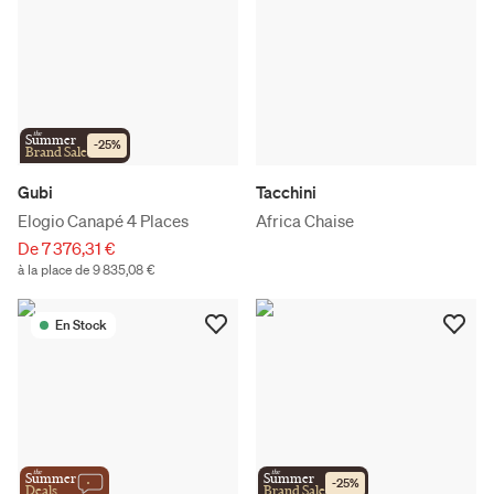
the
Summer
-
25
%
Brand Sale
Gubi
Tacchini
Elogio Canapé 4 Places
Africa Chaise
De 7 376,31 €
à la place de 9 835,08 €
En Stock
the
the
Summer
Summer
-
25
%
Deals
Brand Sale