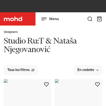
Menu
Designers
Studio Ru:T & Nataša
Njegovanović
Tous les filtres
En vedette