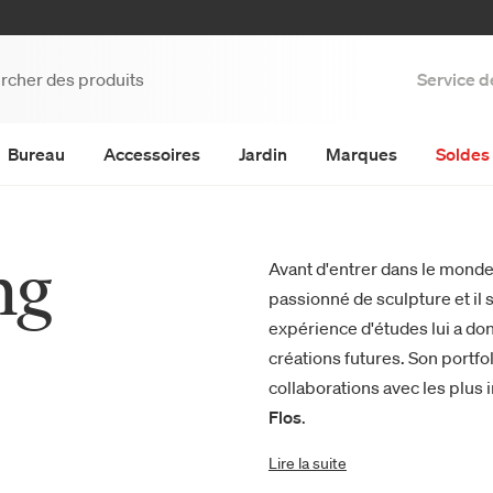
Service d
Bureau
Accessoires
Jardin
Marques
Soldes 
ng
Avant d'entrer dans le mond
passionné de sculpture et il 
expérience d'études lui a do
créations futures. Son portfo
collaborations avec les plu
Flos
.
Lire la suite