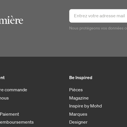
emière
Nous protégeons vos données 
ent
Be Inspired
otre commande
Pièces
nous
Magazine
Inspire by Mohd
 Paiement
Marques
 remboursements
Designer