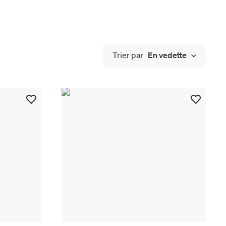
Trier par
En vedette