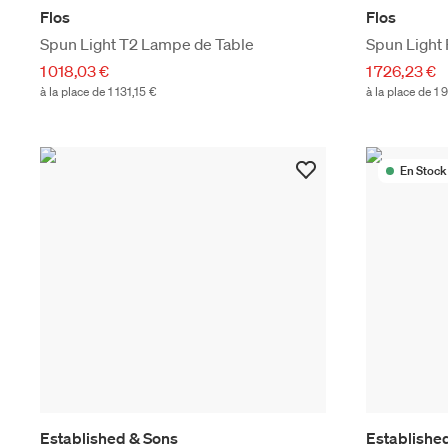
Flos
Flos
Spun Light T2 Lampe de Table
Spun Light 
1 018,03 €
1 726,23 €
à la place de 1 131,15 €
à la place de 1 
En Stock
Established & Sons
Establishe