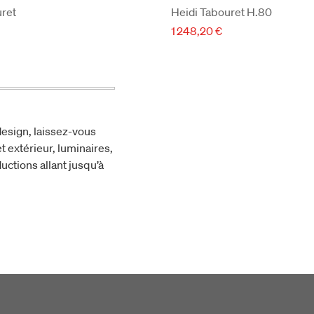
uret
Heidi Tabouret H.80
1 248,20 €
esign, laissez-vous
t extérieur, luminaires,
uctions allant jusqu’à