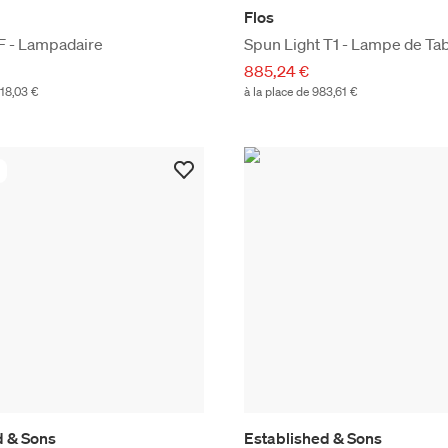
Flos
F - Lampadaire
Spun Light T1 - Lampe de Ta
885,24 €
918,03 €
à la place de 983,61 €
d & Sons
Established & Sons