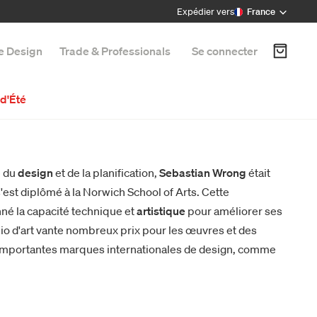
Expédier vers
France
e Design
Trade & Professionals
Se connecter
d'Été
e du
design
et de la planification,
Sebastian Wrong
était
s'est diplômé à la Norwich School of Arts. Cette
nné la capacité technique et
artistique
pour améliorer ses
lio d'art vante nombreux prix pour les œuvres et des
s importantes marques internationales de design, comme