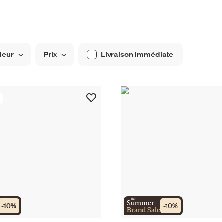
leur
Prix
Livraison immédiate
the
Summer
-
10
%
-
10
%
Brand Sale