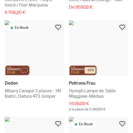
foncé / Noir Marquina
De 959,02 €
6 708,20 €
En Stock
the
the
Summer
Summer
-
30
%
Deals
Deals
Dedon
Poltrona Frau
Mbarq Canapé 3 places - 141
Nymph Lampe de Table
Baltic, Natura 473 Juniper
Maggese-Médias
1 638,00 €
à la place de 2 340,00 €
En Stock