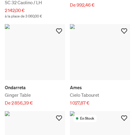
SC 32 Caolino / LH
De 992,46 €
2 142,00 €
à la place de 3 060,00 €
Ondarreta
Ames
Ginger Table
Cielo Tabouret
De 2 856,39 €
1 027,87 €
En Stock