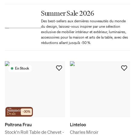
Summer Sale 2026
Des best-sellers aux dernières nouveautés du monde
du design, laissez-vous inspirer par une sélection
exclusive de mobilier intérieur et extérieur, luminaires,
accessoires pour la maison et arts de la table, avec des
réductions allant jusqu’à -50 %.
En Stock
the
Summer
-
30
%
Deals
Poltrona Frau
Linteloo
Stock'n Roll Table de Chevet -
Charles Miroir