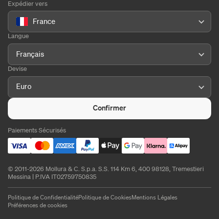
Expédier vers
France
Langue
Français
Devise
Euro
Confirmer
Paiements Sécurisés
© 2011-2026 Mollura & C. S.p.a. S.S. 114 Km 6, 400 98128, Tremestieri
Messina | P.IVA IT02759750835
Politique de Confidentialité
Politique de Cookies
Mentions Légales
Préférences de cookies