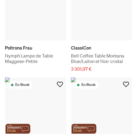
Poltrona Frau
ClassiCon
Nymph Lampe de Table
Bell Coffee Table Montana
Maggese-Petite
Blue/Laiton et Noir cristal
3 301,97 €
En Stock
En Stock
the
the
Summer
Summer
Deals
Deals