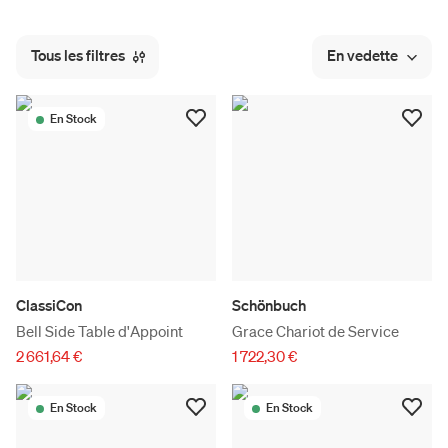
Tous les filtres
En vedette
En Stock
ClassiCon
Schönbuch
Bell Side Table d'Appoint
Grace Chariot de Service
2 661,64 €
1 722,30 €
En Stock
En Stock