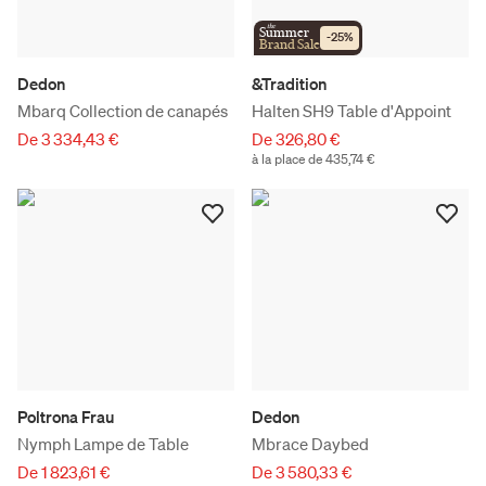
the
Summer
-
25
%
Brand Sale
Dedon
&Tradition
Mbarq Collection de canapés
Halten SH9 Table d'Appoint
De 3 334,43 €
De 326,80 €
à la place de 435,74 €
Poltrona Frau
Dedon
Nymph Lampe de Table
Mbrace Daybed
De 1 823,61 €
De 3 580,33 €