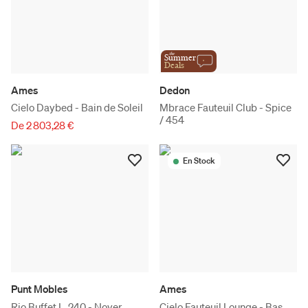
the
Summer
Deals
Ames
Dedon
Cielo Daybed - Bain de Soleil
Mbrace Fauteuil Club - Spice
/ 454
De 2 803,28 €
En Stock
Punt Mobles
Ames
Rio Buffet L. 240 - Noyer
Cielo Fauteuil Lounge - Bas