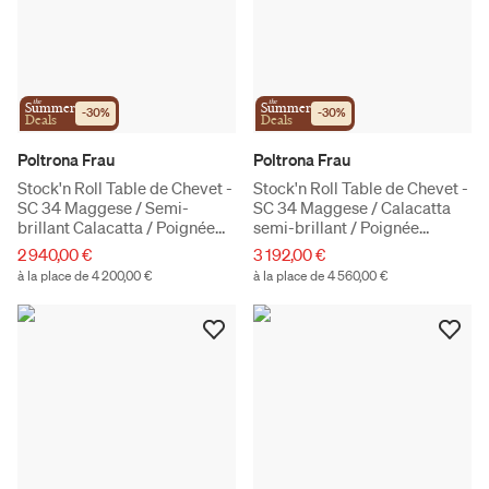
the
the
Summer
Summer
-
30
%
-
30
%
Deals
Deals
Poltrona Frau
Poltrona Frau
Stock'n Roll Table de Chevet -
Stock'n Roll Table de Chevet -
SC 34 Maggese / Semi-
SC 34 Maggese / Calacatta
brillant Calacatta / Poignée
semi-brillant / Poignée
droite
gauche
2 940,00 €
3 192,00 €
à la place de 4 200,00 €
à la place de 4 560,00 €