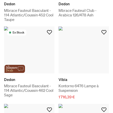
Dedon
Dedon
Mbrace Fauteuil Basculant -
Mbrace Fauteuil Club -
114 Atlantic/Coussin 452 Cool
Arabica 126/478 Ash
Taupe
En Stock
the
Summer
Deals
Dedon
Vibia
Mbrace Fauteuil Basculant -
Kontorno 6476 Lampe à
114 Atlantic/Coussin 462 Cool
Suspension
Sage
1 716,39 €