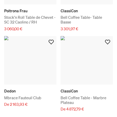
Poltrona Frau
ClassiCon
Stock'n Roll Table de Chevet -
Bell Coffee Table- Table
SC 32 Caolino / RH
Basse
3 060,00 €
3 301,97 €
Dedon
ClassiCon
Mbrace Fauteuil Club
Bell Coffee Table - Marbre
Plateau
De 2 163,93 €
De 4 872,79 €