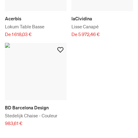
Acerbis
laCividina
Lokum Table Basse
Lisse Canapé
De 1 618,03 €
De 5 972,46 €
BD Barcelona Design
Stedelijk Chaise - Couleur
983,61 €