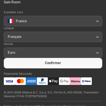
Sale Room
Expédier vers
France
Langue
Français
Devise
Euro
Confirmer
Paiements Sécurisés
© 2011-2026 Mollura & C. S.p.a. S.S. 114 Km 6, 400 98128, Tremestieri
Messina | P.IVA IT02759750835