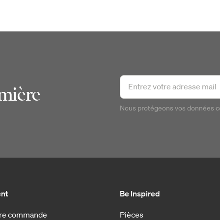
emière
Nous protégeons vos données 
ent
Be Inspired
otre commande
Pièces