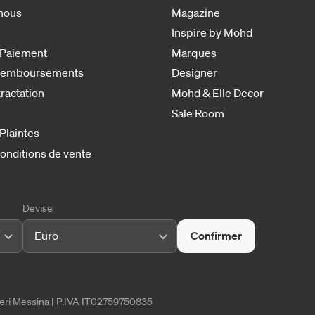
nous
Magazine
Inspire by Mohd
 Paiement
Marques
 remboursements
Designer
tractation
Mohd & Elle Decor
Sale Room
 Plaintes
onditions de vente
Devise
Euro
Confirmer
tieri Messina | P.IVA IT02759750835