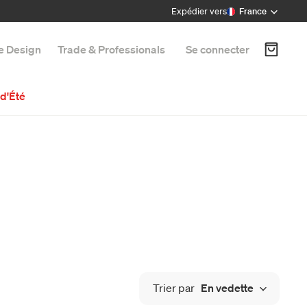
Expédier vers
France
e Design
Trade & Professionals
Se connecter
d'Été
Trier par
En vedette