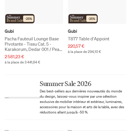
the
the
Summer
Summer
-
25
%
-
25
%
Brand Sale
Brand Sale
Gubi
Gubi
Pacha Fauteuil Lounge Base
T877 Table d'Appoint
Pivotante - Tissu Cat. 5 -
220,57 €
Karakorum, Dedar 001 / Pearl
à la place de 294,10 €
Gold
2 581,23 €
à la place de 3 441,64 €
Summer Sale 2026
Des best-sellers aux dernières nouveautés du monde
du design, laissez-vous inspirer par une sélection
exclusive de mobilier intérieur et extérieur, luminaires,
accessoires pour la maison et arts de la table, avec des
réductions allant jusqu’à -50 %.