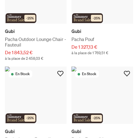
the
the
Summer
Summer
-
25
%
-
25
%
Brand Sale
Brand Sale
Gubi
Gubi
Pacha Outdoor Lounge Chair -
Pacha Pouf
Fauteuil
De 1 327,13 €
De 1 843,52 €
à la place de 1 769,51 €
à la place de 2 458,03 €
En Stock
En Stock
the
the
Summer
Summer
-
25
%
-
25
%
Brand Sale
Brand Sale
Gubi
Gubi