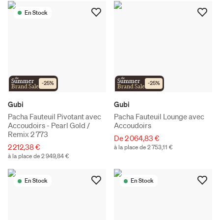
En Stock
the
the
Summer
Summer
-
25
%
-
25
%
Brand Sale
Brand Sale
Gubi
Gubi
Pacha Fauteuil Pivotant avec
Pacha Fauteuil Lounge avec
Accoudoirs - Pearl Gold /
Accoudoirs
Remix 2 773
De 2 064,83 €
2 212,38 €
à la place de 2 753,11 €
à la place de 2 949,84 €
En Stock
En Stock