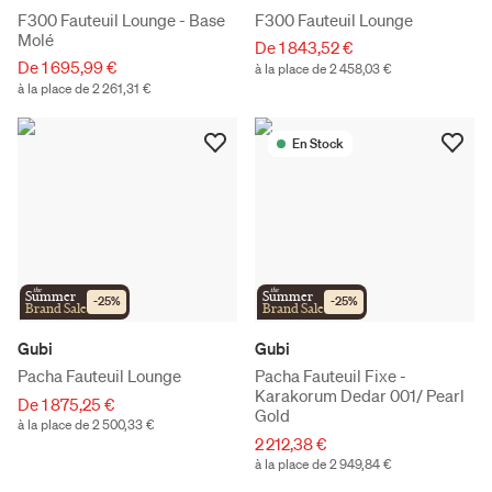
F300 Fauteuil Lounge - Base
F300 Fauteuil Lounge
Molé
De 1 843,52 €
De 1 695,99 €
à la place de 2 458,03 €
à la place de 2 261,31 €
En Stock
the
the
Summer
Summer
-
25
%
-
25
%
Brand Sale
Brand Sale
Gubi
Gubi
Pacha Fauteuil Lounge
Pacha Fauteuil Fixe -
Karakorum Dedar 001/ Pearl
De 1 875,25 €
Gold
à la place de 2 500,33 €
2 212,38 €
à la place de 2 949,84 €