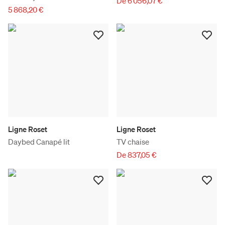
De 6 056,07 €
5 868,20 €
Ligne Roset
Ligne Roset
Daybed Canapé lit
TV chaise
De 837,05 €