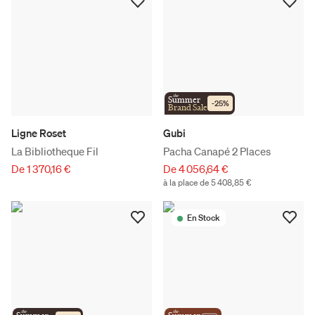
the
Summer
-
25
%
Brand Sale
Ligne Roset
Gubi
La Bibliotheque Fil
Pacha Canapé 2 Places
De 1 370,16 €
De 4 056,64 €
à la place de 5 408,85 €
En Stock
the
the