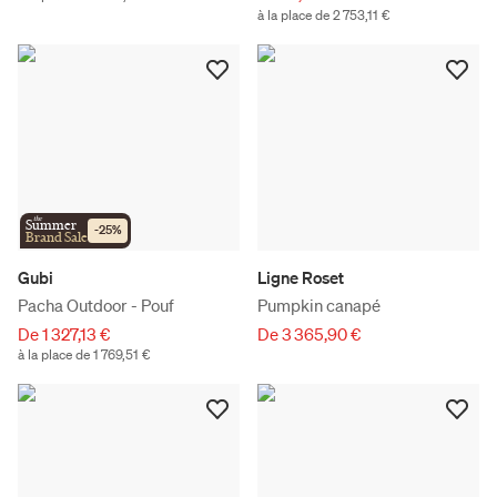
à la place de 2 753,11 €
the
Summer
-
25
%
Brand Sale
Gubi
Ligne Roset
Pacha Outdoor - Pouf
Pumpkin canapé
De 1 327,13 €
De 3 365,90 €
à la place de 1 769,51 €