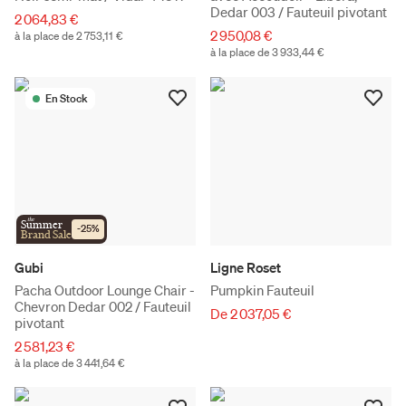
Dedar 003 / Fauteuil pivotant
2 064,83 €
2 950,08 €
à la place de 2 753,11 €
à la place de 3 933,44 €
En Stock
the
Summer
-
25
%
Brand Sale
Gubi
Ligne Roset
Pacha Outdoor Lounge Chair -
Pumpkin Fauteuil
Chevron Dedar 002 / Fauteuil
De 2 037,05 €
pivotant
2 581,23 €
à la place de 3 441,64 €