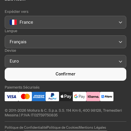
Expédier vers
France
Langue
Français
Devise
Euro
Confirmer
Paiements Sécurisés
© 2011-2026 Mollura & C. S.p.a. S.S. 114 Km 6, 400 98128, Tremestieri
Messina | P.IVA IT02759750835
Politique de Confidentialité
Politique de Cookies
Mentions Légales