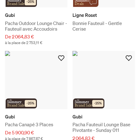
Summer
Summer
-
25
%
Brand Sale
Deals
Gubi
Ligne Roset
Pacha Outdoor Lounge Chair -
Bonnie Fauteuil - Gentle
Fauteuil avec Accoudoirs
Cerise
De 2 064,83 €
à la place de 2 753,11 €
the
the
Summer
Summer
-
25
%
-
25
%
Brand Sale
Brand Sale
Gubi
Gubi
Pacha Canapé 3 Places
Pacha Fauteuil Lounge Base
Pivotante - Sunday 011
De 5 900,90 €
2 064,83 €
à la place de 7 867,87 €