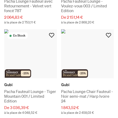
Pacha Lounge Fauteuil avec
Pacha Fauteuil Lounge -
Retournement - Velvet vert
Voulez-vous 003 / Limited
foncé 787
Edition
2 064,83 €
De 2 151,14 €
à la place de 2 753,11 €
à la place de 2 868,20 €
En Stock
the
the
Summer
Summer
-
25
%
-
25
%
Brand Sale
Brand Sale
Gubi
Gubi
Pacha Fauteuil Lounge - Tiger
Pacha Lounge Chair Fauteuil -
Mountain 001 / Limited
Noir semi-mat / Harp Ivoire
Edition
24
De 3 036,39 €
1 843,52 €
à la place de 4 048,52 €
à la place de 2 458,03 €