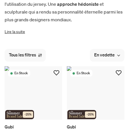
l'utilisation du jersey. Une
approche hédoniste
et
sculpturale qui a rendu sa personnalité éternelle parmi les
plus grands designers mondiaux.
Lire la suite
Tous les filtres
En vedette
En Stock
En Stock
the
the
Summer
Summer
-
25
%
-
25
%
Brand Sale
Brand Sale
Gubi
Gubi