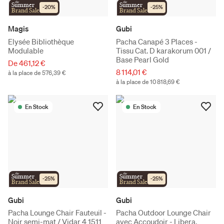
the
the
Summer
Summer
-
20
%
-
25
%
Brand Sale
Brand Sale
Magis
Gubi
Elysée Bibliothèque
Pacha Canapé 3 Places -
Modulable
Tissu Cat. D karakorum 001 /
Base Pearl Gold
De 461,12 €
8 114,01 €
à la place de 576,39 €
à la place de 10 818,69 €
En Stock
En Stock
the
the
Summer
Summer
-
25
%
-
25
%
Brand Sale
Brand Sale
Gubi
Gubi
Pacha Lounge Chair Fauteuil -
Pacha Outdoor Lounge Chair
Noir semi-mat / Vidar 4 1511
avec Accoudoir - Libera,