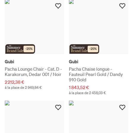
the
the
Summer
Summer
-
25
%
-
25
%
Brand Sale
Brand Sale
Gubi
Gubi
Pacha Lounge Chair - Cat. D -
Pacha Chaise longue -
Karakorum, Dedar 001 / Noir
Fauteuil Pearl Gold / Dandy
910 Gold
2 212,38 €
1 843,52 €
à la place de 2 949,84 €
à la place de 2 458,03 €