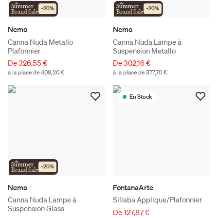
the
the
Summer
Summer
-
20
%
-
20
%
Brand Sale
Brand Sale
Nemo
Nemo
Canna Nuda Metallo
Canna Nuda Lampe à
Plafonnier
Suspension Metallo
De 326,55 €
De 302,16 €
à la place de 408,20 €
à la place de 377,70 €
En Stock
the
Summer
-
20
%
Brand Sale
Nemo
FontanaArte
Canna Nuda Lampe à
Sillaba Applique/Plafonnier
Suspension Glass
De 127,87 €