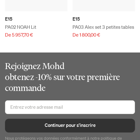
E15
E15
PA02 NOAH Lit
PA03 Alex set 3 petites tables
De 5 957,70 €
De 1 800,00 €
Rejoignez Mohd
obtenez -10% sur votre première
commande
Continuer pour s'inscrire
Nous protégeons vos données conformément à notre
politique de