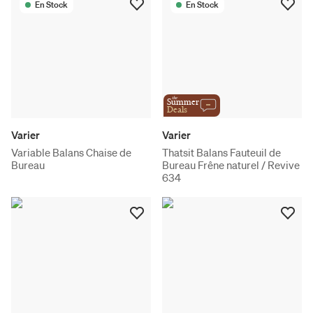
En Stock
En Stock
the
Summer
Deals
Varier
Varier
Variable Balans Chaise de
Thatsit Balans Fauteuil de
Bureau
Bureau Frêne naturel / Revive
634