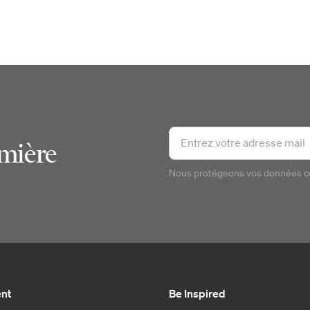
emière
Nous protégeons vos données 
ent
Be Inspired