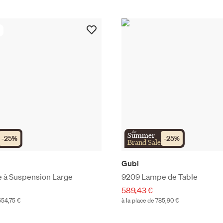
the
Summer
-
25
%
-
25
%
Brand Sale
Gubi
 à Suspension Large
9209 Lampe de Table
589,43 €
 654,75 €
à la place de 785,90 €