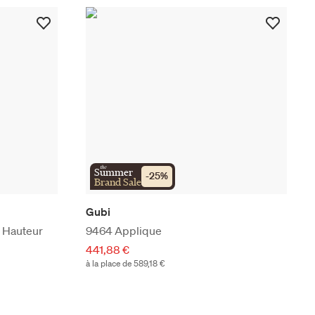
the
Summer
-
25
%
Brand Sale
Gubi
 Hauteur
9464 Applique
441,88 €
à la place de 589,18 €