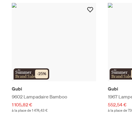
the
the
Summer
Summer
-
25
%
Brand Sale
Brand Sale
Gubi
Gubi
9602 Lampadaire Bamboo
1967 Lampe
1 105,82 €
552,54 €
à la place de 1 474,43 €
à la place de 7