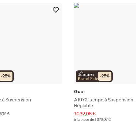
the
Summer
-
25
%
-
25
%
Brand Sale
Gubi
 à Suspension
A1972 Lampe à Suspension -
Réglable
1 032,05 €
36,72 €
à la place de 1 376,07 €