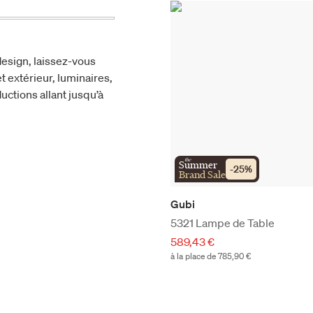
esign, laissez-vous
t extérieur, luminaires,
uctions allant jusqu’à
the
Summer
-
25
%
Brand Sale
Gubi
5321 Lampe de Table
589,43 €
à la place de 785,90 €