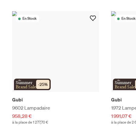
En Stock
En Stock
the
the
Summer
Summer
-
25
%
Brand Sale
Brand Sale
Gubi
Gubi
9602 Lampadaire
1972 Lampe
958,28 €
1 991,07 €
à la place de 1 277,70 €
à la place de 2