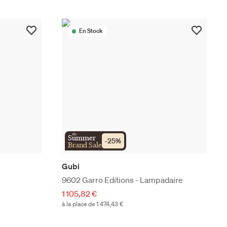
En Stock
the
Summer
-
25
%
Brand Sale
Gubi
9602 Garro Editions - Lampadaire
1 105,82 €
à la place de 1 474,43 €