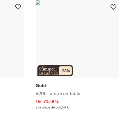
the
Summer
-
25
%
Brand Sale
Gubi
9205 Lampe de Table
De 515,66 €
à la place de 687,54 €