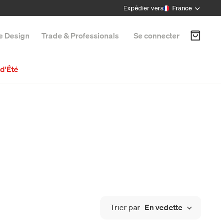
Expédier vers
France
e Design
Trade & Professionals
Se connecter
d'Été
Trier par
En vedette