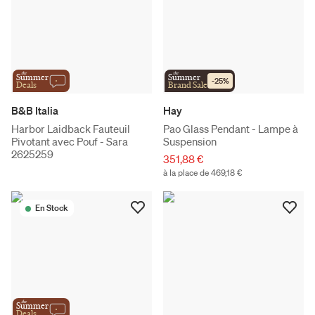
the
the
Summer
Summer
-
25
%
Deals
Brand Sale
B&B Italia
Hay
Harbor Laidback Fauteuil
Pao Glass Pendant - Lampe à
Pivotant avec Pouf - Sara
Suspension
2625259
351,88 €
à la place de 469,18 €
En Stock
the
Summer
Deals