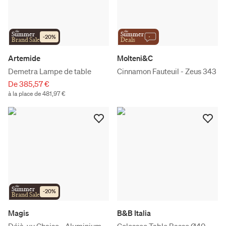
the
the
Summer
Summer
-
20
%
Brand Sale
Deals
Artemide
Molteni&C
Demetra Lampe de table
Cinnamon Fauteuil - Zeus 343
De 385,57 €
à la place de 481,97 €
the
Summer
-
20
%
Brand Sale
Magis
B&B Italia
Déjà-vu Chaise - Aluminium
Colosseo Table Basse Ø40