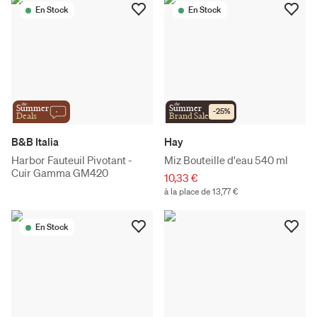
En Stock
En Stock
the
the
Summer
Summer
-
25
%
Deals
Brand Sale
B&B Italia
Hay
Harbor Fauteuil Pivotant -
Miz Bouteille d'eau 540 ml
Cuir Gamma GM420
10,33 €
à la place de 13,77 €
En Stock