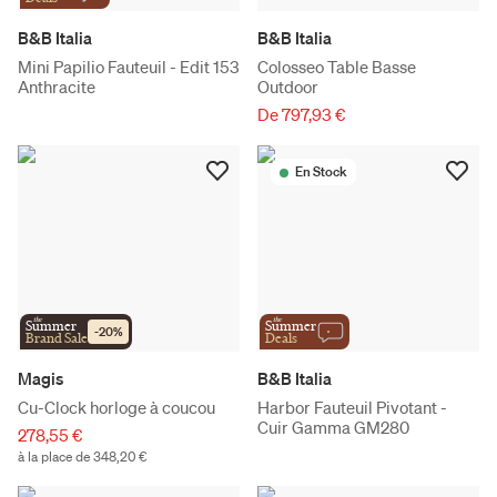
B&B Italia
B&B Italia
Mini Papilio Fauteuil - Edit 153
Colosseo Table Basse
Anthracite
Outdoor
De 797,93 €
En Stock
the
the
Summer
Summer
-
20
%
Brand Sale
Deals
Magis
B&B Italia
Cu-Clock horloge à coucou
Harbor Fauteuil Pivotant -
Cuir Gamma GM280
278,55 €
à la place de 348,20 €