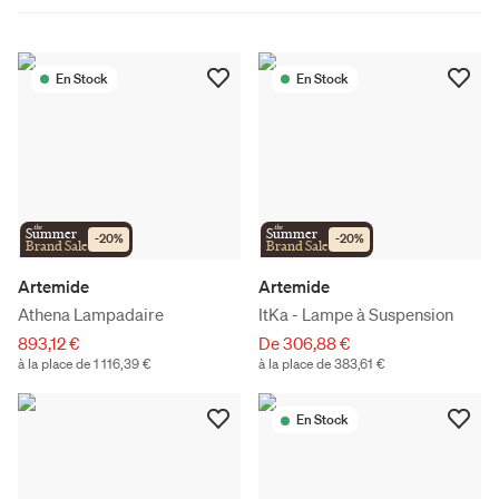
En Stock
En Stock
the
the
Summer
Summer
-
20
%
-
20
%
Brand Sale
Brand Sale
Artemide
Artemide
Athena Lampadaire
ItKa - Lampe à Suspension
893,12 €
De 306,88 €
à la place de 1 116,39 €
à la place de 383,61 €
En Stock