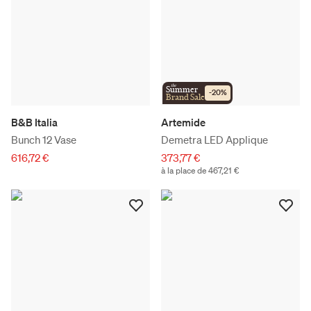
the
Summer
-
20
%
Brand Sale
B&B Italia
Artemide
Bunch 12 Vase
Demetra LED Applique
616,72 €
373,77 €
à la place de 467,21 €