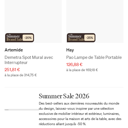
the
the
Summer
Summer
-
20
%
-
25
%
Brand Sale
Brand Sale
Artemide
Hay
Demetra Spot Mural avec
Pao Lampe de Table Portable
Interrupteur
126,88 €
251,81 €
à la place de 169,18 €
à la place de 314,75 €
Summer Sale 2026
Des best-sellers aux dernières nouveautés du monde
du design, laissez-vous inspirer par une sélection
exclusive de mobilier intérieur et extérieur, luminaires,
accessoires pour la maison et arts de la table, avec des
réductions allant jusqu’à -50 %.