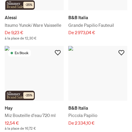
the
Summer
-
25
%
Brand Sale
Alessi
B&B Italia
Itsumo Yunoki Ware Vaisselle
Grande Papilio Fauteuil
De 9,23 €
De 2 973,04 €
à la place de 12,30 €
En Stock
the
Summer
-
25
%
Brand Sale
Hay
B&B Italia
Miz Bouteille d'eau 720 ml
Piccola Papilio
12,54 €
De 2 334,10 €
à la place de 16,72 €