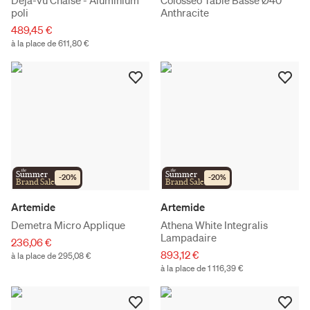
poli
Anthracite
489,45 €
à la place de 611,80 €
the
the
Summer
Summer
-
20
%
-
20
%
Brand Sale
Brand Sale
Artemide
Artemide
Demetra Micro Applique
Athena White Integralis
Lampadaire
236,06 €
893,12 €
à la place de 295,08 €
à la place de 1 116,39 €