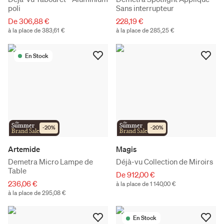
poli
Sans interrupteur
De 306,88 €
228,19 €
à la place de 383,61 €
à la place de 285,25 €
En Stock
the
the
Summer
Summer
-
20
%
-
20
%
Brand Sale
Brand Sale
Artemide
Magis
Demetra Micro Lampe de
Déjà-vu Collection de Miroirs
Table
De 912,00 €
236,06 €
à la place de 1 140,00 €
à la place de 295,08 €
En Stock