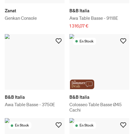
Zanat
B&B Italia
Genkan Console
Awa Table Basse - 9118E
1 316,07 €
En Stock
the
Summer
Deals
B&B Italia
B&B Italia
Awa Table Basse - 3750E
Colosseo Table Basse Ø45
Cachi
En Stock
En Stock