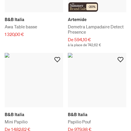
the
Summer
-
20
%
Brand Sale
B&B Italia
Artemide
Awa Table basse
Demetra Lampadaire Detect
Presence
1 320,00 €
De 594,10 €
à la place de 742,62 €
B&B Italia
B&B Italia
Mini Papilio
Papilio Pouf
De 1 482,62 €
De 979,98 €