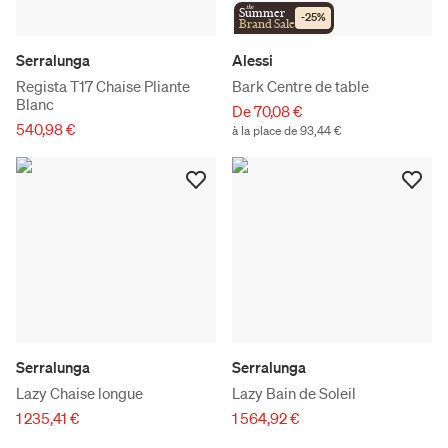
the
Summer
-
25
%
Brand Sale
Serralunga
Alessi
Regista T17 Chaise Pliante
Bark Centre de table
Blanc
De 70,08 €
540,98 €
à la place de 93,44 €
Serralunga
Serralunga
Lazy Chaise longue
Lazy Bain de Soleil
1 235,41 €
1 564,92 €