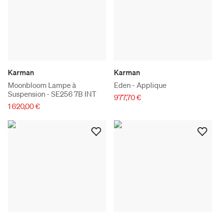
Karman
Karman
Moonbloom Lampe à
Eden - Applique
Suspension - SE256 7B INT
977,70 €
1 620,00 €