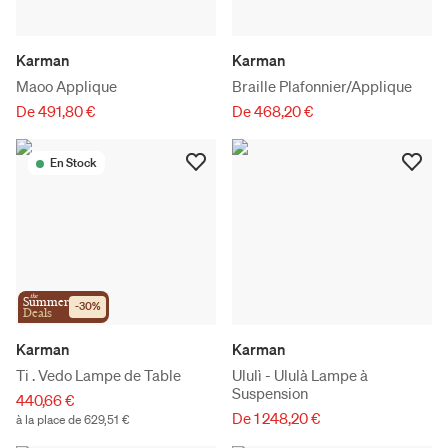
Karman
Karman
Maoo Applique
Braille Plafonnier/Applique
De 491,80 €
De 468,20 €
En Stock
the
Summer
-
30
%
Deals
Karman
Karman
Ti . Vedo Lampe de Table
Ululì - Ululà Lampe à
Suspension
440,66 €
De 1 248,20 €
à la place de 629,51 €