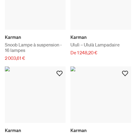
Karman
Karman
Snoob Lampe à suspension -
Ululì – Ululà Lampadaire
16 lampes
De 1 248,20 €
2 003,61 €
Karman
Karman