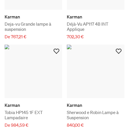
Karman
Karman
Deja-vu Grande lampe à
Déjà-Vu AP117 4B INT
suspension
Applique
De 767,21 €
702,30 €
Karman
Karman
Tobia HP145 1F EXT
Sherwood e Robin Lampe à
Lampadaire
Suspension
De 984,59 €
840,00 €