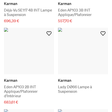
Karman
Karman
Déjà-Vu SE117 4B INT Lampe
Eden AP103 3B INT
à Suspension
Applique/Plafonnier
696,39 €
557,70 €
Karman
Karman
Eden AP103 2B INT
Lady DØ66 Lampe à
Applique/Plafonnier
Suspension
d'Intérieur
683,61 €