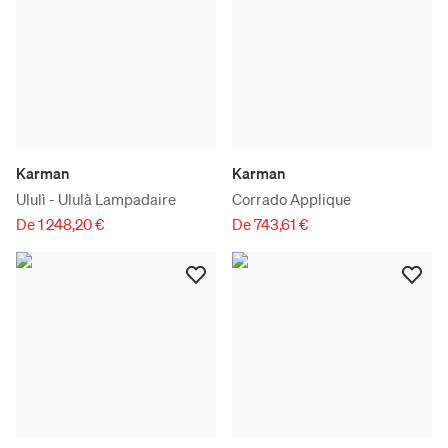
Karman
Karman
Ululì - Ululà Lampadaire
Corrado Applique
De 1 248,20 €
De 743,61 €