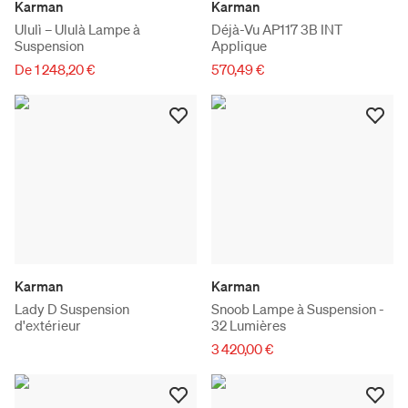
Karman
Karman
Ululì – Ululà Lampe à
Déjà-Vu AP117 3B INT
Suspension
Applique
De 1 248,20 €
570,49 €
Karman
Karman
Lady D Suspension
Snoob Lampe à Suspension -
d'extérieur
32 Lumières
3 420,00 €