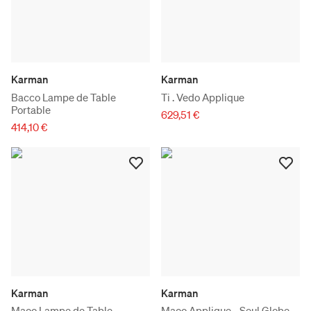
Karman
Karman
Bacco Lampe de Table
Ti . Vedo Applique
Portable
629,51 €
414,10 €
Karman
Karman
Maoo Lampe de Table
Maoo Applique - Seul Globe