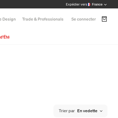
Expédier vers
France
e Design
Trade & Professionals
Se connecter
d'Été
Trier par
En vedette