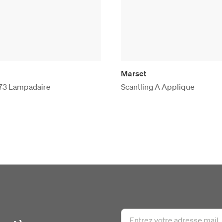
Marset
P73 Lampadaire
Scantling A Applique