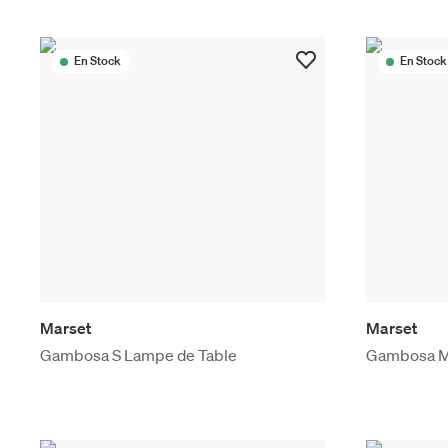
En Stock
En Stock
Marset
Marset
Gambosa S Lampe de Table
Gambosa M