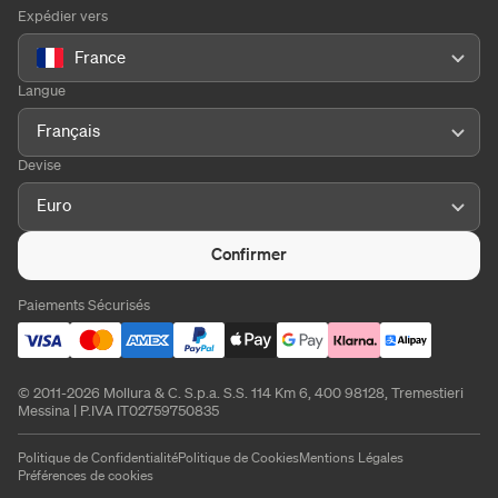
Expédier vers
France
Langue
Français
Devise
Euro
Confirmer
Paiements Sécurisés
© 2011-2026 Mollura & C. S.p.a. S.S. 114 Km 6, 400 98128, Tremestieri
Messina | P.IVA IT02759750835
Politique de Confidentialité
Politique de Cookies
Mentions Légales
Préférences de cookies