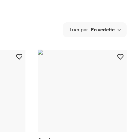
Trier par
En vedette