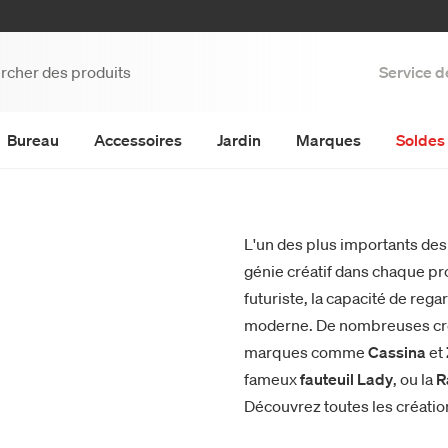
Service d
Bureau
Accessoires
Jardin
Marques
Soldes 
L'un des plus importants desi
génie créatif dans chaque pro
futuriste, la capacité de rega
moderne. De nombreuses créat
marques comme
Cassina
et
fameux
fauteuil Lady
, ou la
R
Découvrez toutes les créati