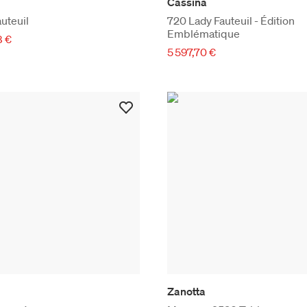
Cassina
uteuil
720 Lady Fauteuil - Édition
Emblématique
8 €
5 597,70 €
Zanotta