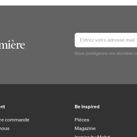
emière
Nous protégeons vos données 
ent
Be Inspired
otre commande
Pièces
nous
Magazine