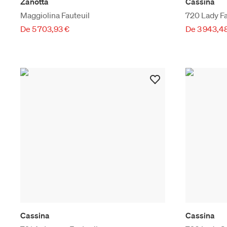
Zanotta
Cassina
Maggiolina Fauteuil
720 Lady Fa
De 5 703,93 €
De 3 943,4
Cassina
Cassina