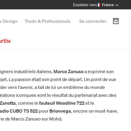
Expédier vers
France
e Design
Trade & Professionals
Se connecter
d'Été
gners industriels italiens,
Marco Zanuso
a exprimé son
jet. La passion était son point de départ. Un point de vue
rder vers l'avenir, a fait de lui un emblème du monde
ions iconiques sont le résultat du partenariat avec des
Zanotta
, comme le
fauteuil Woodline 722
et le
adio CUBO TS 522
pour
Brionvega
, encore un must-have.
ons de Marco Zanuso sur Mohd.