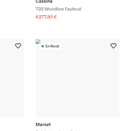
Cassina
722 Woodline Fauteuil
6 277,85 €
En Stock
Marset