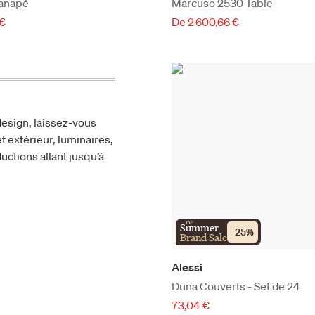
anapé
Marcuso 2530 Table
 €
De 2 600,66 €
esign, laissez-vous
t extérieur, luminaires,
uctions allant jusqu’à
the
Summer
-
25
%
Brand Sale
Alessi
Duna Couverts - Set de 24
73,04 €