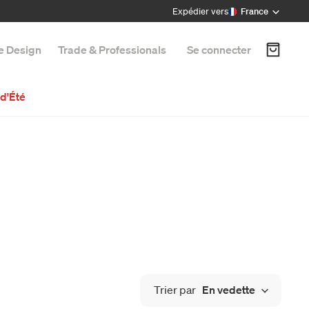
Expédier vers
France
e Design
Trade & Professionals
Se connecter
d'Été
Trier par
En vedette