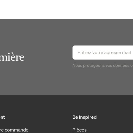
emière
Nous protégeons vos données 
ent
Be Inspired
otre commande
Pièces