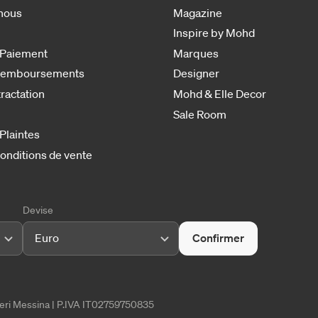
nous
Magazine
Inspire by Mohd
 Paiement
Marques
 remboursements
Designer
tractation
Mohd & Elle Decor
Sale Room
 Plaintes
onditions de vente
Devise
Euro
Confirmer
tieri Messina | P.IVA IT02759750835