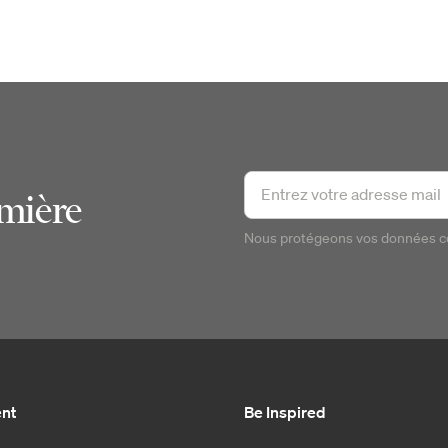
emière
Nous protégeons vos données 
ent
Be Inspired