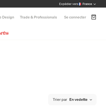
Expédier vers
France
e Design
Trade & Professionals
Se connecter
d'Été
Trier par
En vedette