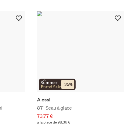
the
Summer
-
25
%
Brand Sale
Alessi
il
871 Seau à glace
73,77 €
à la place de 98,36 €