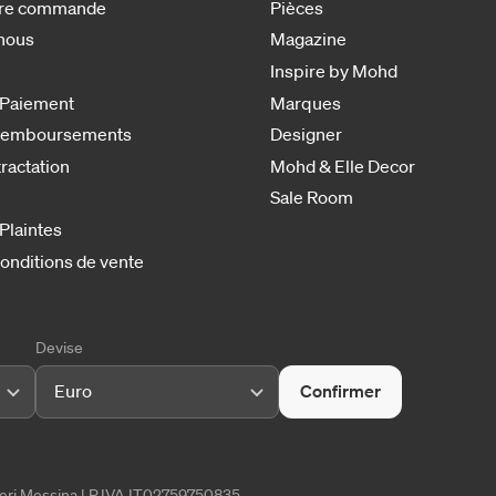
otre commande
Pièces
nous
Magazine
Inspire by Mohd
 Paiement
Marques
 remboursements
Designer
tractation
Mohd & Elle Decor
Sale Room
 Plaintes
onditions de vente
Devise
Euro
Confirmer
tieri Messina | P.IVA IT02759750835