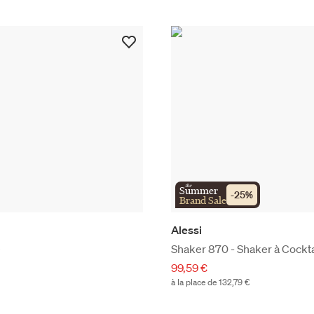
the
Summer
-
25
%
Brand Sale
Alessi
e
Shaker 870 - Shaker à Cockta
99,59 €
à la place de 132,79 €