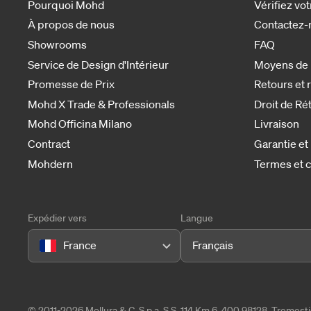
Pourquoi Mohd
Vérifiez v
À propos de nous
Contactez-
Showrooms
FAQ
Service de Design d'Intérieur
Moyens de
Promesse de Prix
Retours et
Mohd X Trade & Professionals
Droit de Ré
Mohd Officina Milano
Livraison
Contract
Garantie et
Mohdern
Termes et c
Expédier vers
Langue
France
Français
© 2011-2026 Mollura & C. S.p.a. S.S. 114 Km 6, 400 98128, Tremes