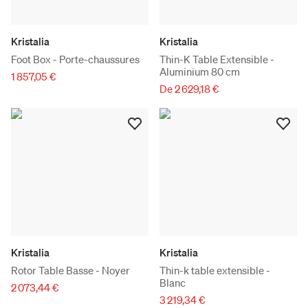
Kristalia
Kristalia
Foot Box - Porte-chaussures
Thin-K Table Extensible -
Aluminium 80 cm
1 857,05 €
De 2 629,18 €
Kristalia
Kristalia
Rotor Table Basse - Noyer
Thin-k table extensible -
Blanc
2 073,44 €
3 219,34 €