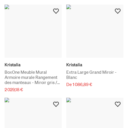
Kristalia
Kristalia
BoxOne Meuble Mural
Extra Large Grand Miroir -
Armoire murale Rangement
Blanc
des manteaux - Miroir gris /
De 1 086,89 €
Alluminium
2 029,18 €