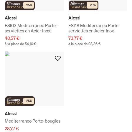
the
the
Summer
Summer
-
25
%
-
25
%
Brand Sale
Brand Sale
Alessi
Alessi
ESI03 Mediterraneo Porte-
ESI18 Mediterraneo Porte-
serviettes en Acier Inox
serviettes en Acier Inox
40,57 €
73,77 €
à la place de 54,10 €
à la place de 98,36 €
the
Summer
-
25
%
Brand Sale
Alessi
Mediterraneo Porte-bougies
28,77 €