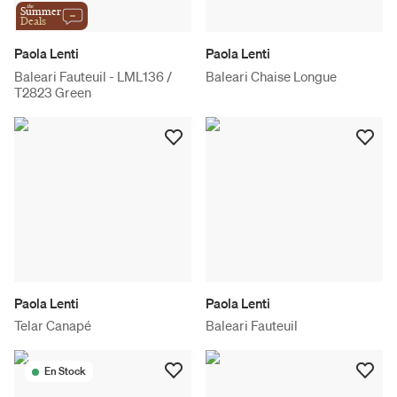
the
Summer
Deals
Paola Lenti
Paola Lenti
Baleari Fauteuil - LML136 /
Baleari Chaise Longue
T2823 Green
Paola Lenti
Paola Lenti
Telar Canapé
Baleari Fauteuil
En Stock