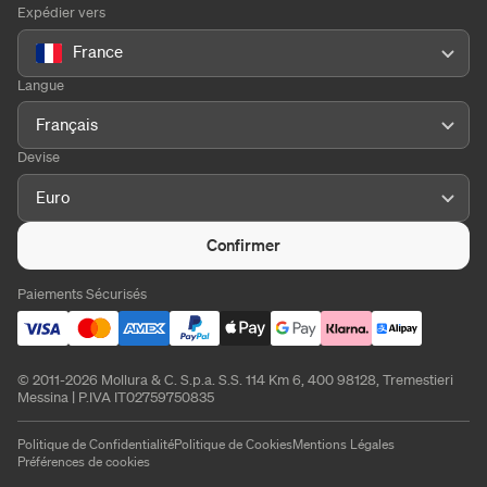
Expédier vers
France
Langue
Français
Devise
Euro
Confirmer
Paiements Sécurisés
© 2011-2026 Mollura & C. S.p.a. S.S. 114 Km 6, 400 98128, Tremestieri
Messina | P.IVA IT02759750835
Politique de Confidentialité
Politique de Cookies
Mentions Légales
Préférences de cookies