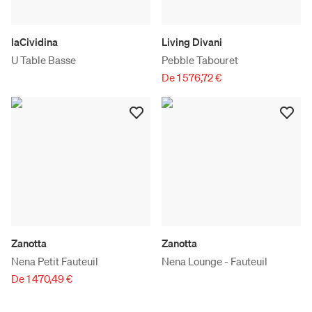
laCividina
Living Divani
U Table Basse
Pebble Tabouret
De 1 576,72 €
Zanotta
Zanotta
Nena Petit Fauteuil
Nena Lounge - Fauteuil
De 1 470,49 €