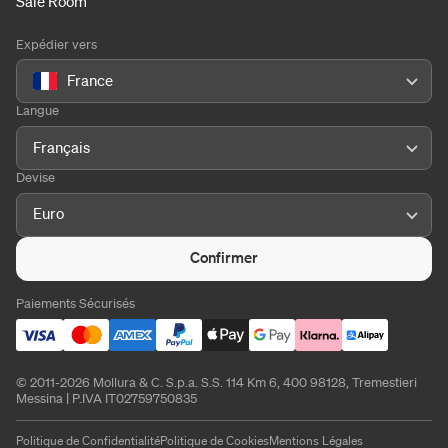
Sale Room
Expédier vers
France
Langue
Français
Devise
Euro
Confirmer
Paiements Sécurisés
© 2011-2026 Mollura & C. S.p.a. S.S. 114 Km 6, 400 98128, Tremestieri
Messina | P.IVA IT02759750835
Politique de Confidentialité
Politique de Cookies
Mentions Légales