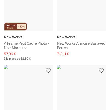
the
Summer
-
30
%
Deals
New Works
New Works
A Frame Petit Cadre Photo -
New Works Armoire Bas avec
Noir Marquina
Portes
57,96 €
713,11 €
à la place de 82,80 €