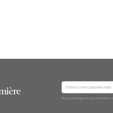
emière
Nous protégeons vos données 