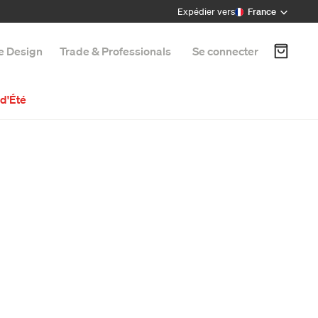
Expédier vers
France
e Design
Trade & Professionals
Se connecter
d'Été