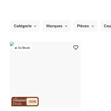
Catégorie
Marques
Pièces
Cou
En Stock
the
Summer
-
50
%
Deals