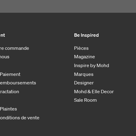
ent
Be Inspired
otre commande
Pièces
nous
Magazine
Inspire by Mohd
 Paiement
Marques
 remboursements
Designer
tractation
Mohd & Elle Decor
Sale Room
 Plaintes
onditions de vente