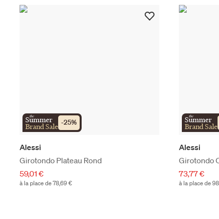
the
the
Summer
Summer
-
25
%
Brand Sale
Brand Sale
Alessi
Alessi
Girotondo Plateau Rond
Girotondo C
59,01 €
73,77 €
à la place de 78,69 €
à la place de 9