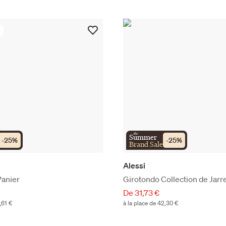
the
Summer
-
25
%
-
25
%
Brand Sale
Alessi
Panier
Girotondo Collection de Jarr
De 31,73 €
,61 €
à la place de 42,30 €