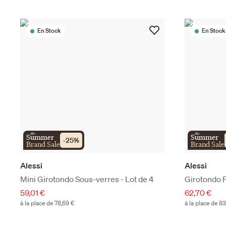
En Stock
En Stock
the
the
Summer
Summer
-
25
%
Brand Sale
Brand Sale
Alessi
Alessi
Mini Girotondo Sous-verres - Lot de 4
Girotondo 
59,01 €
62,70 €
à la place de 78,69 €
à la place de 83