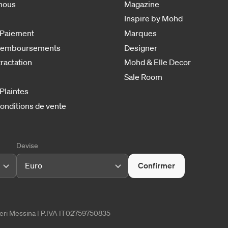
nous
Magazine
Inspire by Mohd
 Paiement
Marques
 remboursements
Designer
tractation
Mohd & Elle Decor
Sale Room
 Plaintes
onditions de vente
Devise
Euro
Confirmer
tieri Messina | P.IVA IT02759750835