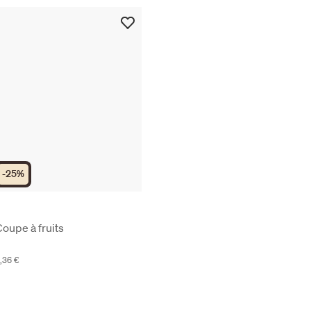
-
25
%
oupe à fruits
8,36 €