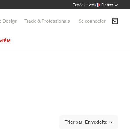
Expédier vers
France
e Design
Trade & Professionals
Se connecter
d'Été
Trier par
En vedette