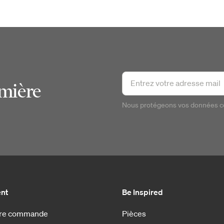
emière
Nous protégeons vos données 
ent
Be Inspired
otre commande
Pièces