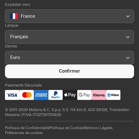
Expédier vers
France
Langue
Français
Devise
Euro
Confirmer
Paiements Sécurisés
© 2011-2026 Mollura & C. S.p.a. S.S. 114 Km 6, 400 98128, Tremestieri
Messina | P.IVA IT02759750835
Politique de Confidentialité
Politique de Cookies
Mentions Légales
Préférences de cookies