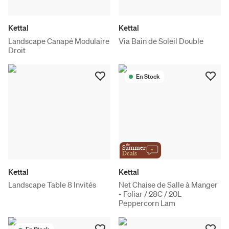
Kettal
Kettal
Landscape Canapé Modulaire
Via Bain de Soleil Double
Droit
En Stock
the
Summer
Deals
Kettal
Kettal
Landscape Table 8 Invités
Net Chaise de Salle à Manger
- Foliar / 28C / 20L
Peppercorn Lam