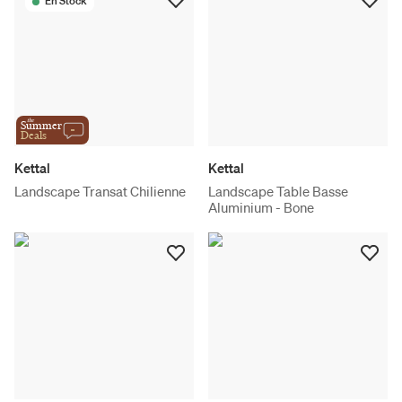
En Stock
the
Summer
Deals
Kettal
Kettal
Landscape Transat Chilienne
Landscape Table Basse
Aluminium - Bone