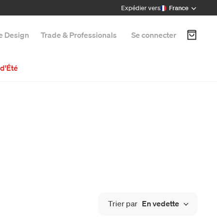
Expédier vers
France
e Design
Trade & Professionals
Se connecter
d'Été
Trier par
En vedette