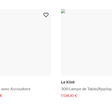
Le Klint
e avec Accoudoirs
306 Lampe de Table/Appliq
 €
1 134,10 €