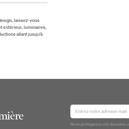
esign, laissez-vous
t extérieur, luminaires,
uctions allant jusqu’à
emière
Nous protégeons vos données 