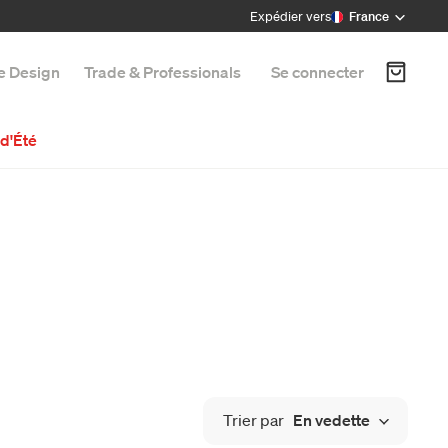
Expédier vers
France
e Design
Trade & Professionals
Se connecter
d'Été
Trier par
En vedette