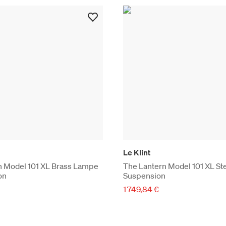
Le Klint
n Model 101 XL Brass Lampe
The Lantern Model 101 XL St
on
Suspension
1 749,84 €