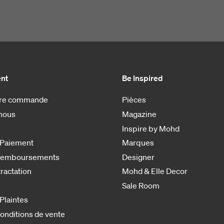
ent
Be Inspired
otre commande
Pièces
nous
Magazine
Inspire by Mohd
 Paiement
Marques
 remboursements
Designer
tractation
Mohd & Elle Decor
Sale Room
 Plaintes
onditions de vente