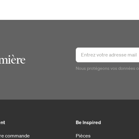
emière
Nous protégeons vos données 
ent
Be Inspired
otre commande
Pièces