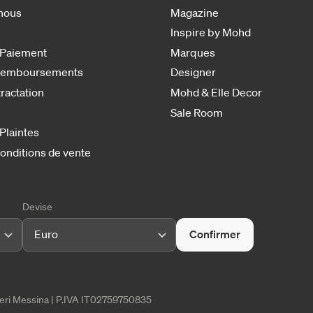
nous
Magazine
Inspire by Mohd
 Paiement
Marques
 remboursements
Designer
tractation
Mohd & Elle Decor
Sale Room
 Plaintes
onditions de vente
Devise
Euro
Confirmer
tieri Messina | P.IVA IT02759750835