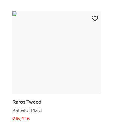
Røros Tweed
Kattefot Plaid
215,41 €