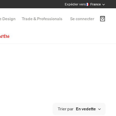
Expédier vers
France
e Design
Trade & Professionals
Se connecter
d'Été
Trier par
En vedette