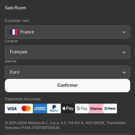
Sale Room
Expédier vers
France
Langue
Français
Devise
Euro
Confirmer
Paiements Sécurisés
© 2011-2026 Mollura & C. S.p.a. S.S. 114 Km 6, 400 98128, Tremestieri
Messina | P.IVA IT02759750835