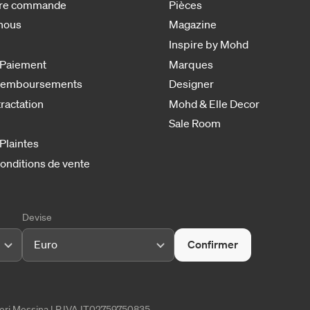
otre commande
Pièces
nous
Magazine
Inspire by Mohd
 Paiement
Marques
 remboursements
Designer
tractation
Mohd & Elle Decor
Sale Room
 Plaintes
onditions de vente
Devise
Euro
Confirmer
tieri Messina | P.IVA IT02759750835