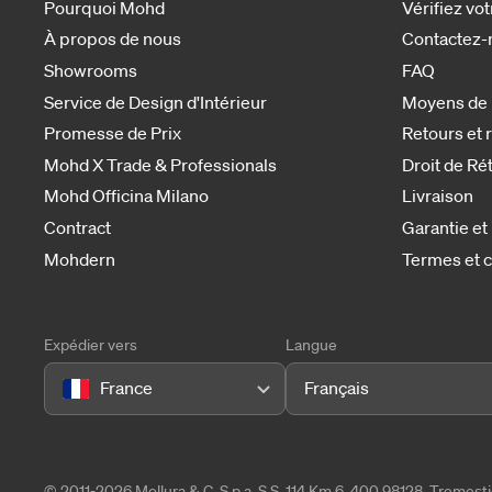
Pourquoi Mohd
Vérifiez v
À propos de nous
Contactez-
Showrooms
FAQ
Service de Design d'Intérieur
Moyens de
Promesse de Prix
Retours et
Mohd X Trade & Professionals
Droit de Ré
Mohd Officina Milano
Livraison
Contract
Garantie et
Mohdern
Termes et c
Expédier vers
Langue
France
Français
© 2011-2026 Mollura & C. S.p.a. S.S. 114 Km 6, 400 98128, Tremes