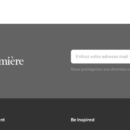
emière
Nous protégeons vos données 
ent
Be Inspired