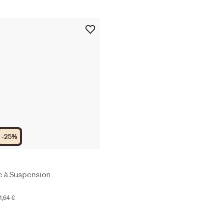
-
25
%
 à Suspension
41,64 €