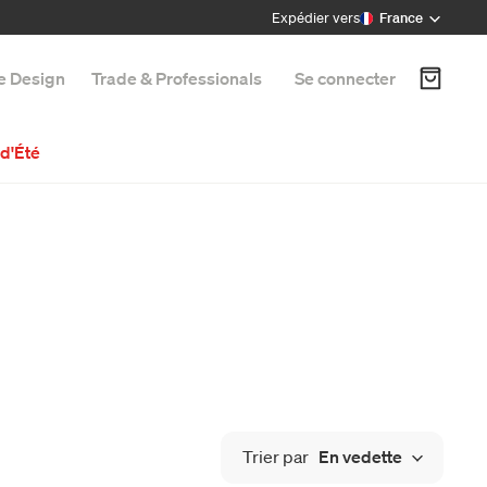
Expédier vers
France
e Design
Trade & Professionals
Se connecter
d'Été
Trier par
En vedette