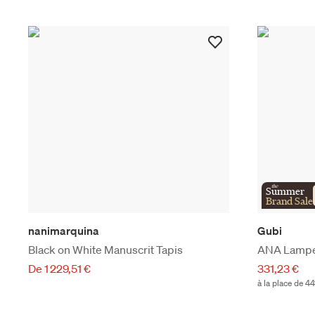
the
Summer
Brand Sale
nanimarquina
Gubi
Black on White Manuscrit Tapis
ANA Lampe
De 1 229,51 €
331,23 €
à la place de 4