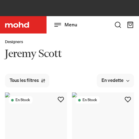
Menu
Designers
Jeremy Scott
Tous les filtres
En vedette
En Stock
En Stock