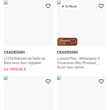
En Stock
the
Summer
Deals
CEADESIGN
CEADESIGN
LTZ12 Robinet de Salle de
Lutezia Plus - Mélangeur 2
Bain avec bec réglable
Trous avec Bec Pivotant _
Acier inox satiné
De 1 808,85 €