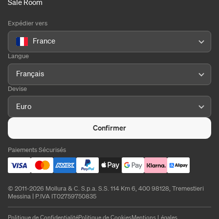
Sale Room
Expédier vers
France
Langue
Français
Devise
Euro
Confirmer
Paiements Sécurisés
© 2011-2026 Mollura & C. S.p.a. S.S. 114 Km 6, 400 98128, Tremestieri
Messina | P.IVA IT02759750835
Politique de Confidentialité
Politique de Cookies
Mentions Légales