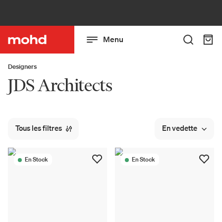
Menu
Designers
JDS Architects
Tous les filtres
En vedette
En Stock
En Stock