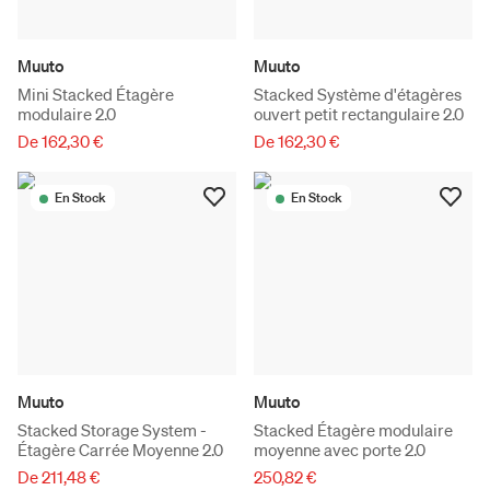
Muuto
Muuto
Mini Stacked Étagère
Stacked Système d'étagères
modulaire 2.0
ouvert petit rectangulaire 2.0
De 162,30 €
De 162,30 €
En Stock
En Stock
Muuto
Muuto
Stacked Storage System -
Stacked Étagère modulaire
Étagère Carrée Moyenne 2.0
moyenne avec porte 2.0
De 211,48 €
250,82 €