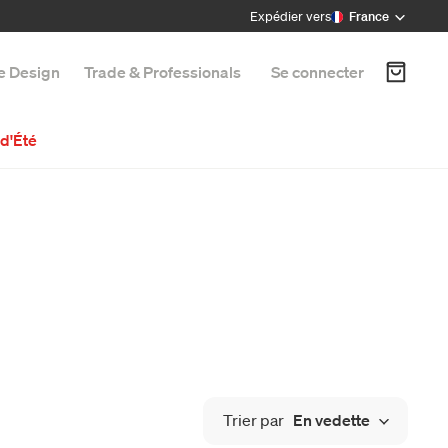
Expédier vers
France
e Design
Trade & Professionals
Se connecter
d'Été
Trier par
En vedette