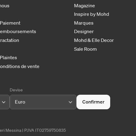
nous
Magazine
Inspire by Mohd
 Paiement
Marques
 remboursements
Designer
tractation
Mohd & Elle Decor
Sale Room
 Plaintes
onditions de vente
Devise
Euro
Confirmer
tieri Messina | P.IVA IT02759750835