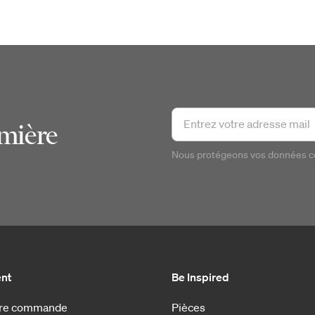
emière
Nous protégeons vos données 
ent
Be Inspired
otre commande
Pièces